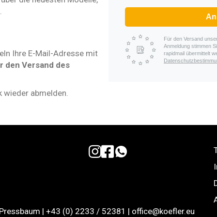
.
An
Für den Versand unsere
Anmeldung stimmen Si
eln Ihre E-Mail-Adresse mit
rapidmail übermittelt 
Datenschutzbestimm
ür den Versand des
k wieder abmelden.
Link zu Instagram
Link zu Facebook Fanpage
Whatsapp an Autohaus Köfle
Pressbaum | +43 (0) 2233 / 52381 | office@koefler.eu